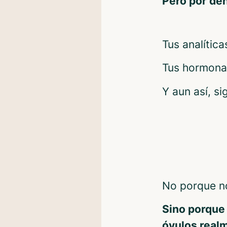
Pero por den
Tus analítica
Tus hormonas
Y aun así, s
No porque no
Sino porque 
óvulos real