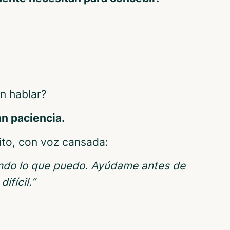
an hablar?
an paciencia.
jito, con voz cansada:
ndo lo que puedo. Ayúdame antes de
ifícil.”