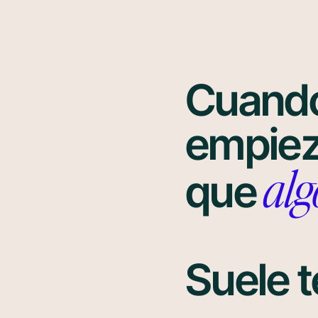
Cuando
empiez
alg
que
Suele t