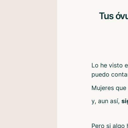
Tus óvu
Lo he visto 
puedo conta
Mujeres que 
y, aun así,
si
Pero si algo