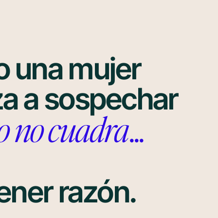
 una mujer
a a sospechar
o no cuadra
...
ener razón.