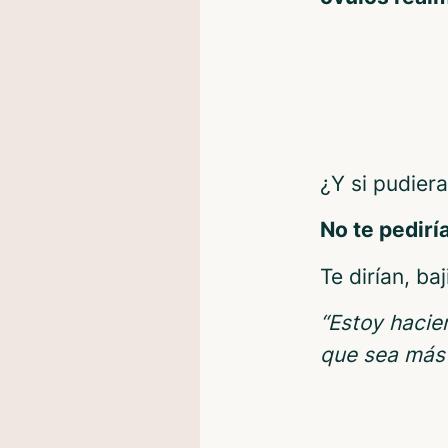
¿Y si pudier
No te pedirí
Te dirían, ba
“Estoy hacie
que sea más d