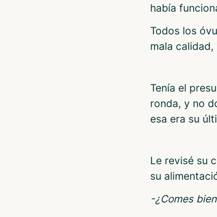
había funcion
Todos los óvu
mala calidad,
Tenía el pres
ronda, y no d
esa era su últ
Le revisé su 
su alimentaci
-¿Comes bien