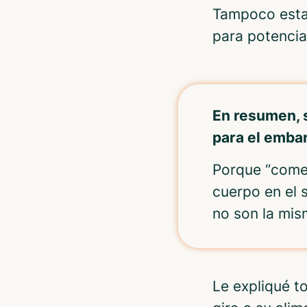
Tampoco esta
para potenciar
En resumen, 
para el emba
Porque “comer 
cuerpo en el s
no son la mis
Le expliqué t