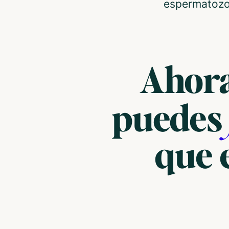
espermatozo
Ahora
puede
que 