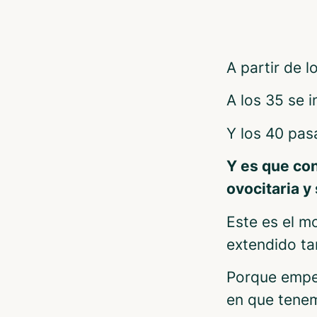
A partir de l
A los 35 se i
Y los 40 pas
Y es que co
ovocitaria y
Este es el mo
extendido ta
Porque empe
en que tene