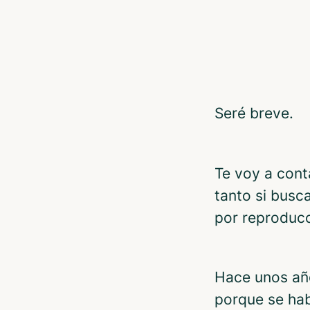
Seré breve.
Te voy a con
tanto si busc
por reproducc
Hace unos año
porque se ha