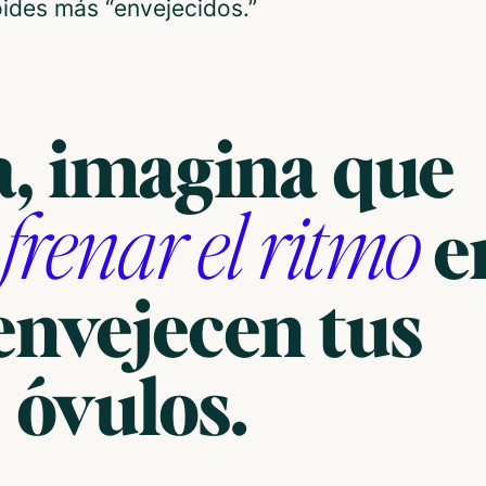
ides más “envejecidos.”
, imagina que
frenar el ritmo
s
e
envejecen tus
óvulos.