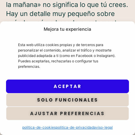
la mañana» no significa lo que tú crees.
Hay un detalle muy pequeño sobre
cuándo y cómo hacerlo exactamente,
Mejora tu experiencia
que la mayoría de mujeres ignora, y
que invalida todos los datos que llevas
Esta web utiliza cookies propias y de terceros para
registrando hasta ahora.
personalizar el contenido, analizar el tráfico y mostrarte
publicidad adaptada a ti (como en Facebook o Instagram).
Puedes aceptarlas, rechazarlas o configurar tus
preferencias.
√
Cómo saber que estás embarazada
antes de hacerte ningún test
. Hay
ACEPTAR
una señal que aparece días antes de
SOLO FUNCIONALES
que cualquier prueba de orina
detecte nada. Yo lo supe así con mi
AJUSTAR PREFERENCIAS
propio embarazo.
politica-de-cookies
politica-de-privacidad
aviso-legal