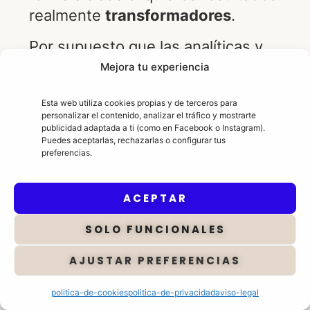
realmente
transformadores
.
Por supuesto que las analíticas y
demás pruebas médicas son
Mejora tu experiencia
fundamentales. Pero también lo es
Esta web utiliza cookies propias y de terceros para
la nutrición, la gestión del estrés,
personalizar el contenido, analizar el tráfico y mostrarte
el detox hepático, la microbiota, el
publicidad adaptada a ti (como en Facebook o Instagram).
Puedes aceptarlas, rechazarlas o configurar tus
intestino, el ejercicio, el descanso,
preferencias.
…
ACEPTAR
Porque eres un
todo
.
SOLO FUNCIONALES
Y el
todo
te influye.
AJUSTAR PREFERENCIAS
Por eso le damos importancia a lo
que comes, haces, piensas,
politica-de-cookies
politica-de-privacidad
aviso-legal
sientes… y tratamos de no